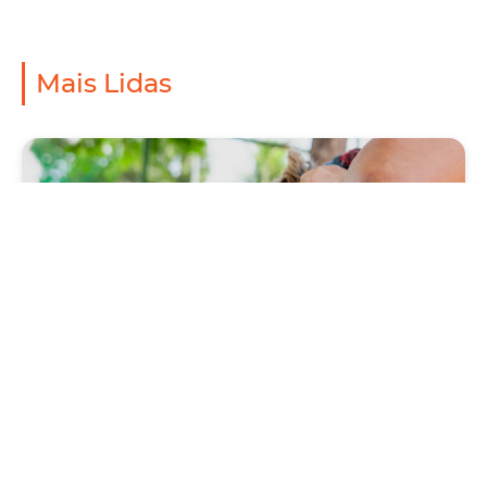
Mais Lidas
Saúde
Prefeitura antecipa Campanha de Vacinação
Antirrábica 2026, com Dia D neste sábado
(1º/08)