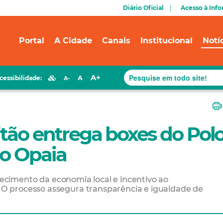
Diário Oficial
Acesso à Inf
Portal
A Cidade
Canais
Institucional
Notí
A+
A
cessibilidade:
A-
itão entrega boxes do Pol
do Opaia
alecimento da economia local e incentivo ao
 processo assegura transparência e igualdade de