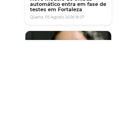
automático entra em fase de
testes em Fortaleza
Quarta, 05 Agosto 2026 16:07
Saúde
Fortaleza terá seis postos de
saúde abertos neste sábado
e domingo (1º e 2/8) para
atendimento à população
Sexta, 31 Julho 2026 16:34