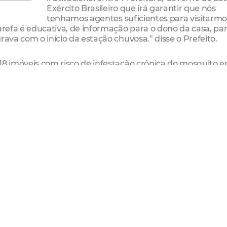
Exército Brasileiro que irá garantir que nós
tenhamos agentes suficientes para visitarmo
arefa é educativa, de informação para o dono da casa, pa
rava com o início da estação chuvosa.” disse o Prefeito.
18 imóveis com risco de infestação crônica do mosquito 
z por semana no vez de janeiro, em vez de uma vez ao mê
ro Martins, o vetor está em bairros que variam em condi
reocupa, é um vetor que abrange todo o território”, expl
pulação se engaje na campanha contra o mosquito. “O pa
ão até a ponta. No entanto, só haverá um esforço de res
, do seu quintal, do seu jardim, da sua caixa d’água. O 
ão, os equipamentos e as telas para as caixas d’água ch
 de muitas mãos, e que demanda uma parceria com o cid
esta segunda-feira (28/12), à Assembleia Legislativa, u
veis abandonados pelo proprietário. “Nós autorizaremos 
s de dengue. É fundamental também essa ação para evitar
ar toda uma rua e deixar uma casa no meio, isso pode