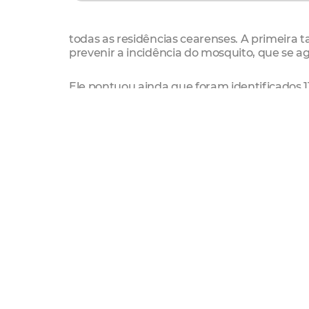
todas as residências cearenses. A primeira t
prevenir a incidência do mosquito, que se ag
Ele pontuou ainda que foram identificados 1
Fortaleza, que deverão ser visitados uma ve
acordo secretária Municipal de Saúde, Socor
econômicas e educacionais. “É isso que nos p
Conforme o Prefeito, é necessário que a po
nosso agente de endemia é levar a informaç
se cada um de nós tomar conta do seu espaço
do poder público é garantir que a informaç
em cada residência. Mas esse é um esforço
apontou.
O Governador Camilo Santana encaminhará, n
permitindo a entrada na residências de imó
agente possa entrar para verificar os foco
proliferação do mosquito. Não adianta visit