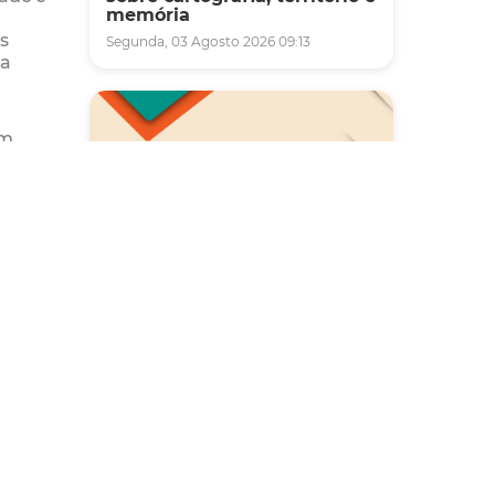
memória
s
Segunda, 03 Agosto 2026 09:13
ra
em
s. De
ções
icou.
pel do
ultado
papel
Saúde
eguem
Carreta da Saúde da Mulher
adão”,
vai ofertar cerca de 2 mil
atendimentos ginecológicos
e de mamas em Fortaleza
durante o mês de agosto
ma Lei
Quinta, 06 Agosto 2026 08:43
que o
 a