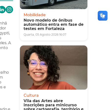
Mobilidade
Novo modelo de ônibus
anhã
automático entra em fase de
ador
testes em Fortaleza
ypti,
Quarta, 05 Agosto 2026 16:07
s
les. A
ento
balho
em
o
es e
Cultura
Vila das Artes abre
inscrições para minicurso
tado e
sobre cartografia, território e