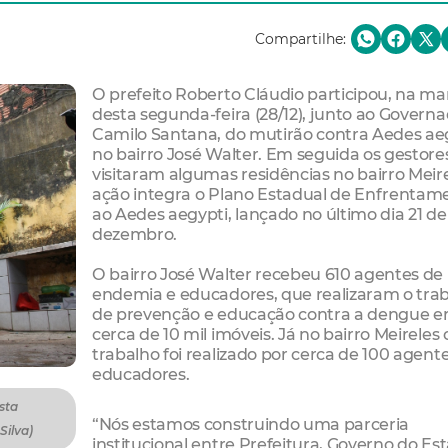
Compartilhe:
O prefeito Roberto Cláudio participou, na m
desta segunda-feira (28/12), junto ao Govern
Camilo Santana, do mutirão contra Aedes aeg
no bairro José Walter. Em seguida os gestore
visitaram algumas residências no bairro Meire
ação integra o Plano Estadual de Enfrentam
ao Aedes aegypti, lançado no último dia 21 de
dezembro.
O bairro José Walter recebeu 610 agentes de
endemia e educadores, que realizaram o tra
de prevenção e educação contra a dengue 
cerca de 10 mil imóveis. Já no bairro Meireles 
trabalho foi realizado por cerca de 100 agent
educadores.
sta
“Nós estamos construindo uma parceria
Silva)
institucional entre Prefeitura, Governo do Es