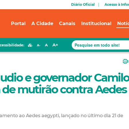
Diário Oficial
Acesso à Inf
Portal
A Cidade
Canais
Institucional
Notí
A+
A
cessibilidade:
A-
áudio e governador Camil
 de mutirão contra Aedes
amento ao Aedes aegypti, lançado no último dia 21 de