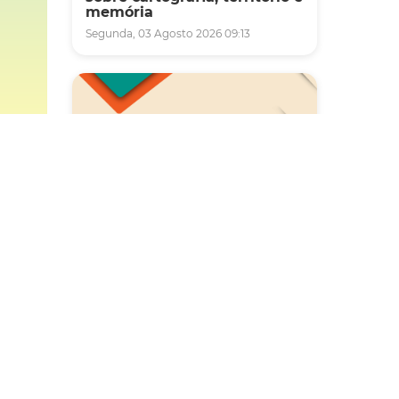
memória
Segunda, 03 Agosto 2026 09:13
/09) o
Saúde
toda a
Carreta da Saúde da Mulher
as
vai ofertar cerca de 2 mil
atendimentos ginecológicos
e de mamas em Fortaleza
durante o mês de agosto
Quinta, 06 Agosto 2026 08:43