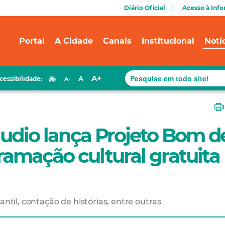
Diário Oficial
Acesso à Inf
Portal
A Cidade
Canais
Institucional
Notí
A+
A
cessibilidade:
A-
áudio lança Projeto Bom d
amação cultural gratuita
antil, contação de histórias, entre outras