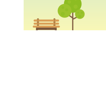
O prefeito Roberto Cláudio e o secretário mu
Projeto Bom de Fortaleza, que vai oferecer
Cidade. Os eventos acontecerão sempre aos s
praças públicas e seu entorno como espaços p
segmentos relacionados à economia criativa
A programação semanal conta com uma série 
artesanato e gastronomia, espaço infantil, c
também prevê, em alguns momentos, um tren