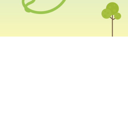
nicipal da Cultura, Evaldo Lima, lançam neste sábado (16
 programação cultural gratuita em praças espalhadas em 
ábados, nas sete Regionais, possibilitando a utilização d
ara manifestações artísticas, culturais e de diferentes
.
de atividades, com shows musicais e teatrais, feiras de
ontação de histórias e espaço para exposição. O projeto
zinho com visitas guiadas pelos bairros, onde serão