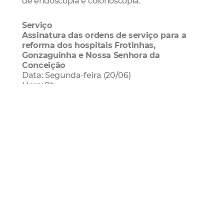
de endoscopia e colonoscopia.
Serviço
Assinatura das ordens de serviço para a
reforma dos hospitais Frotinhas,
Gonzaguinha e Nossa Senhora da
Conceição
Data: Segunda-feira (20/06)
Hora: 9h
Local: Frotinha da Parangaba
Mais Lidas