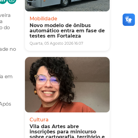
veira
Mobilidade
sa
Novo modelo de ônibus
o do
automático entra em fase de
testes em Fortaleza
Quarta, 05 Agosto 2026 16:07
dade no
ia em
 Após
Cultura
Vila das Artes abre
inscrições para minicurso
sobre cartografia, território e