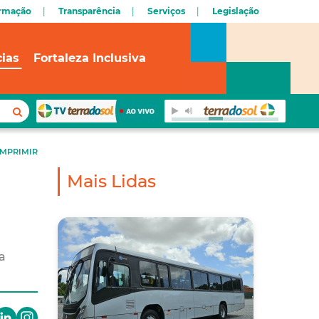
ormação
Transparência
Serviços
Legislação
cias
Fortaleza Inclusiva
IMPRIMIR
Mais Lidas
a