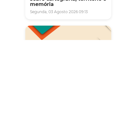
memória
Segunda, 03 Agosto 2026 09:13
Saúde
Carreta da Saúde da Mulher
vai ofertar cerca de 2 mil
atendimentos ginecológicos
e de mamas em Fortaleza
durante o mês de agosto
Quinta, 06 Agosto 2026 08:43