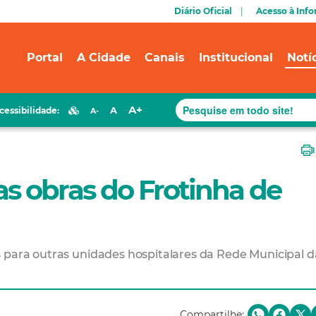
Diário Oficial
Acesso à Inf
Portal
A Cidade
Canais
Institucional
Notí
A+
A
cessibilidade:
A-
as obras do Frotinha de
 para outras unidades hospitalares da Rede Municipal d
Compartilhe: