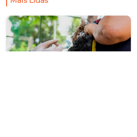
Mais Lidas
Saúde
Prefeitura antecipa Campanha de Vacinação
Antirrábica 2026, com Dia D neste sábado
(1º/08)
Quinta, 30 Julho 2026 09:57