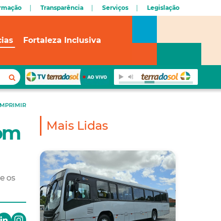
ormação
Transparência
Serviços
Legislação
cias
Fortaleza Inclusiva
IMPRIMIR
Mais Lidas
com
e os