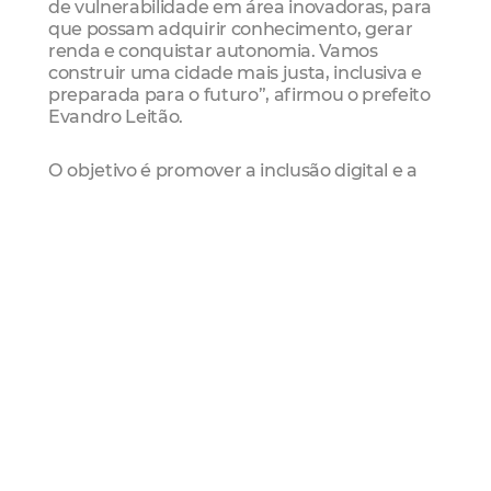
de vulnerabilidade em área inovadoras, para
que possam adquirir conhecimento, gerar
renda e conquistar autonomia. Vamos
construir uma cidade mais justa, inclusiva e
preparada para o futuro”, afirmou o prefeito
Evandro Leitão.
O objetivo é promover a inclusão digital e a
qualificação profissional de jovens e adultos
de 18 a 35 anos, residentes em Fortaleza,
egressos de escolas públicas e em situação
de vulnerabilidade social ou de baixa renda.
A jornada formativa inclui cursos de sete
áreas do universo digital, com cargas horárias
entre cinco e 15 horas: designer, social media,
editor de vídeos, copywriter, web developer,
gestor de automações e gestor de tráfego.
O presidente da Citinova, George Lima,
destacou a importância da ampliação do