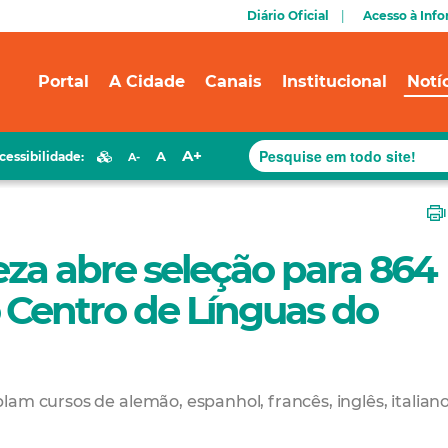
Diário Oficial
Acesso à Inf
Portal
A Cidade
Canais
Institucional
Notí
A+
A
cessibilidade:
A-
leza abre seleção para 864
 Centro de Línguas do
am cursos de alemão, espanhol, francês, inglês, italiano