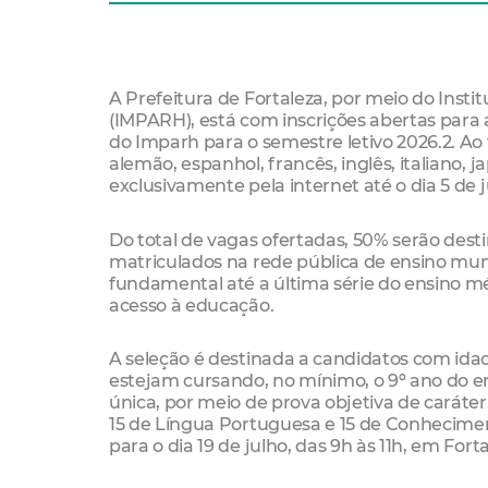
A Prefeitura de Fortaleza, por meio do Ins
(IMPARH), está com inscrições abertas para 
do Imparh para o semestre letivo 2026.2. Ao 
alemão, espanhol, francês, inglês, italiano, 
exclusivamente pela internet até o dia 5 de 
Do total de vagas ofertadas, 50% serão des
matriculados na rede pública de ensino munic
fundamental até a última série do ensino mé
acesso à educação.
A seleção é destinada a candidatos com id
estejam cursando, no mínimo, o 9º ano do e
única, por meio de prova objetiva de caráter
15 de Língua Portuguesa e 15 de Conheciment
para o dia 19 de julho, das 9h às 11h, em Forta