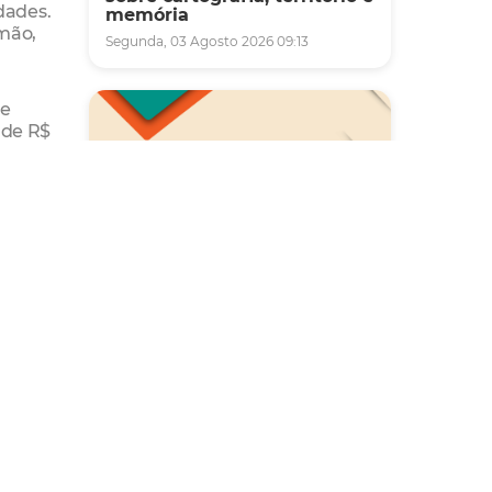
dades.
memória
emão,
Segunda, 03 Agosto 2026 09:13
re
 de R$
Imparh
Saúde
Carreta da Saúde da Mulher
vai ofertar cerca de 2 mil
atendimentos ginecológicos
e de mamas em Fortaleza
durante o mês de agosto
Quinta, 06 Agosto 2026 08:43