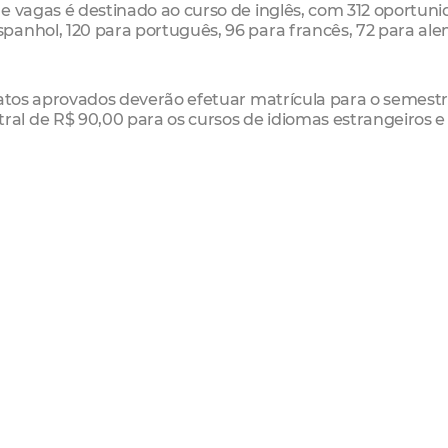
e vagas é destinado ao curso de inglês, com 312 oportuni
panhol, 120 para português, 96 para francês, 72 para al
datos aprovados deverão efetuar matrícula para o semest
l de R$ 90,00 para os cursos de idiomas estrangeiros e
 inclui o material didático.
izado de idiomas em Fortaleza, o Centro de Línguas do 
ens e adultos, contribuindo para o desenvolvimento
pulação.
H – Semestre 2026.2
 11h