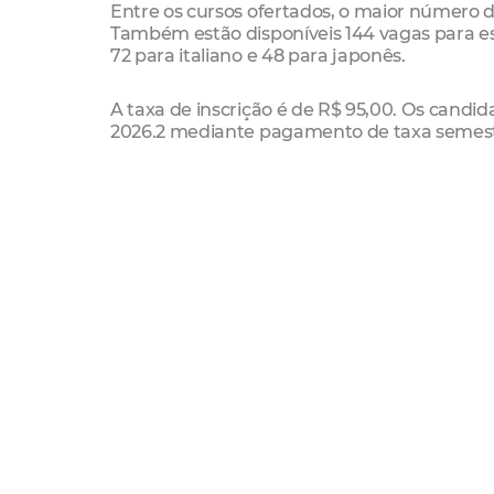
Entre os cursos ofertados, o maior número d
Também estão disponíveis 144 vagas para es
72 para italiano e 48 para japonês.
A taxa de inscrição é de R$ 95,00. Os candi
2026.2 mediante pagamento de taxa semestra
125,00 para o curso de português, valor que já
Reconhecido por ampliar o acesso ao aprend
oferece oportunidades de formação para jov
educacional, acadêmico e profissional da po
Serviço
Seleção para o Centro de Línguas do IMPAR
Inscrições: até 5 de julho de 2026
Taxa de inscrição: R$ 95,00
Prova objetiva: 19 de julho de 2026, das 9h às
Vagas ofertadas: 864