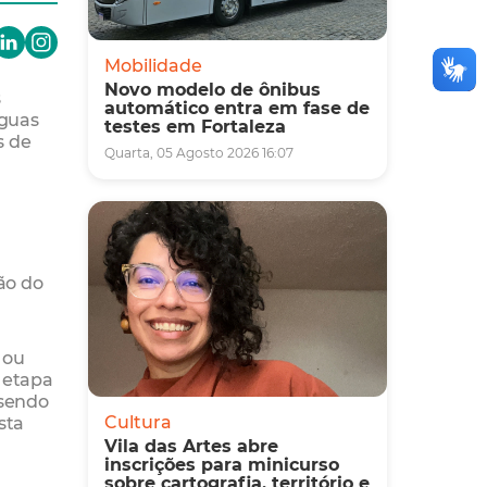
Mobilidade
Novo modelo de ônibus
s
automático entra em fase de
nguas
testes em Fortaleza
s de
Quarta, 05 Agosto 2026 16:07
ão do
 ou
 etapa
 sendo
sta
Cultura
Vila das Artes abre
inscrições para minicurso
sobre cartografia, território e