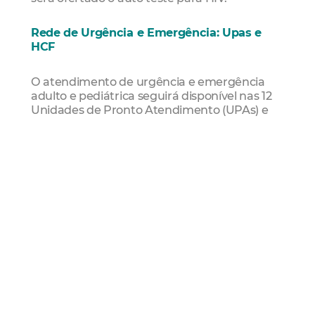
Rede de Urgência e Emergência: Upas e
HCF
O atendimento de urgência e emergência
adulto e pediátrica seguirá disponível nas 12
Unidades de Pronto Atendimento (UPAs) e
no Hospital da Criança de Fortaleza (HCF),
para urgências pediátricas.
Rede Traumatólogica: Frotinha e IJF
Casos cirúrgicos e traumatológicos serão
atendidos nos Hospitais Distritais Evandro
Ayres de Moura (Frotinha Antônio Bezerra),
Maria José Barros de Oliveira (Frotinha da
Parangaba) e Dr. Edmilson Barros de Oliveira
(Frotinha de Messejana), além do Instituto
Doutor José Frota (IJF), referência para
ocorrências de alta complexidade.