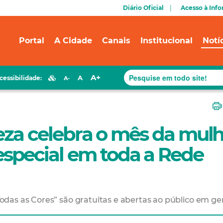
Diário Oficial
Acesso à Inf
Portal
A Cidade
Canais
Institucional
Notí
A+
A
cessibilidade:
A-
leza celebra o mês da mul
special em toda a Rede
das as Cores” são gratuitas e abertas ao público em ge