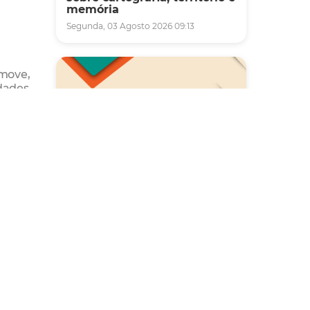
memória
Segunda, 03 Agosto 2026 09:13
omove,
idades
tros,
r da
o de
Saúde
Carreta da Saúde da Mulher
vai ofertar cerca de 2 mil
rização
atendimentos ginecológicos
exual,
e de mamas em Fortaleza
aseado
durante o mês de agosto
Quinta, 06 Agosto 2026 08:43
onato