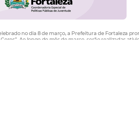
elebrado no dia 8 de março, a Prefeitura de Fortaleza pr
Cores”. Ao longo do mês de março, serão realizadas ativ
a nos três equipamentos localizados na Barra do Ceará,
atuita, vai contar com rodas de conversa, debates, encon
a abertura do cronograma de atividades do mês da mulhe
), uma mesa com o tema “Uma vida sem violência é direit
a Barra, a partir das 14h.
o objetivo de fomentar uma cultura de respeito de valo
mentais, como as questões de etnia, gênero e liberdade s
omovendo a construção de uma nova consciência social, b
e Protagonismo Juvenil da Rede Cuca, Liziane Braga.
 no sábado (07/03), vai haver a primeira etapa do Campe