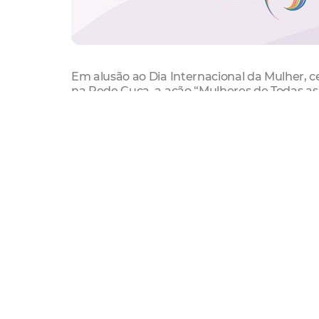
Em alusão ao Dia Internacional da Mulher, c
na Rede Cuca, a ação “Mulheres de Todas as 
especiais para festejar a juventude feminin
Jangurussu e Mondubim.
A programação, que é aberta ao pública e gr
espetáculos cênicos e cinematográficos. N
Rede Cuca, haverá, nesta terça-feira (03/03
todas as mulheres", no cineclube da Rede Cuc
A campanha mulheres de todas as cores tem 
das diferenças, a partir de discussões funda
direitos fundamentais, cidadania ativa, pr
no empoderamento”, afirma coordenadora d
Para o público que frequenta o Cuca Barra,