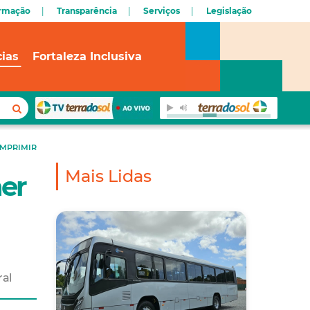
ormação
Transparência
Serviços
Legislação
cias
Fortaleza Inclusiva
IMPRIMIR
Mais Lidas
her
ral