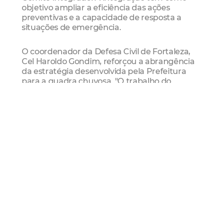
objetivo ampliar a eficiência das ações
preventivas e a capacidade de resposta a
situações de emergência.
O coordenador da Defesa Civil de Fortaleza,
Cel Haroldo Gondim, reforçou a abrangência
da estratégia desenvolvida pela Prefeitura
para a quadra chuvosa. "O trabalho do
Comitê Integrado envolve prevenção,
monitoramento e atuação conjunta dos
órgãos municipais. As ações vão desde a
limpeza regular de canais, lagoas e bocas de
lobo até o uso de ecobarreiras, o
fortalecimento das equipes e a comunicação
direta com a população por meio do sistema
de alertas. Esse trabalho iniciado ainda no
ano passado e intensificado ao longo do
tempo é fundamental para reduzir riscos,
minimizar impactos e proteger a população
durante o período de chuvas."