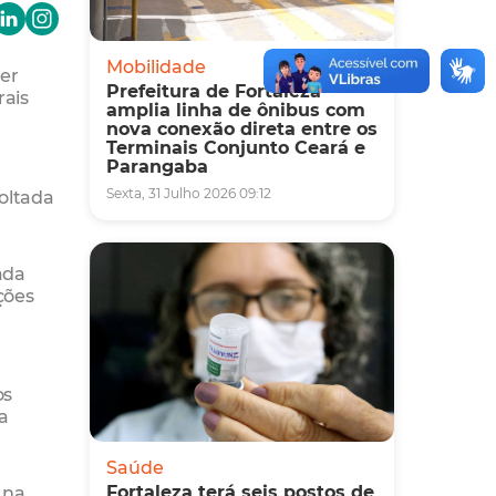
Mobilidade
her
Prefeitura de Fortaleza
rais
amplia linha de ônibus com
nova conexão direta entre os
Terminais Conjunto Ceará e
Parangaba
Sexta, 31 Julho 2026 09:12
oltada
ada
ções
os
da
Saúde
Fortaleza terá seis postos de
 na