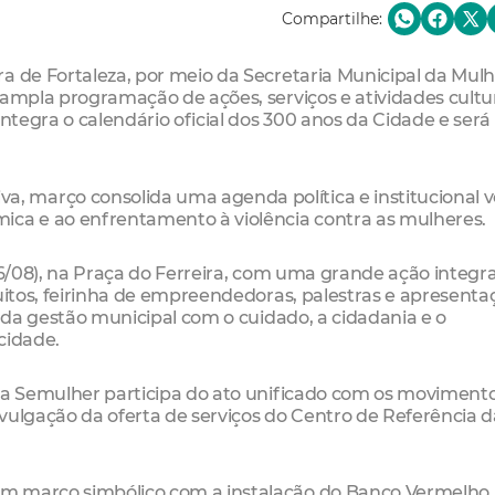
Compartilhe:
a de Fortaleza, por meio da Secretaria Municipal da Mul
 ampla programação de ações, serviços e atividades cultu
integra o calendário oficial dos 300 anos da Cidade e será
 março consolida uma agenda política e institucional v
ica e ao enfrentamento à violência contra as mulheres.
(06/08), na Praça do Ferreira, com uma grande ação integr
tuitos, feirinha de empreendedoras, palestras e apresenta
o da gestão municipal com o cuidado, a cidadania e o
cidade.
, a Semulher participa do ato unificado com os moviment
divulgação da oferta de serviços do Centro de Referência 
m marco simbólico com a instalação do Banco Vermelho,