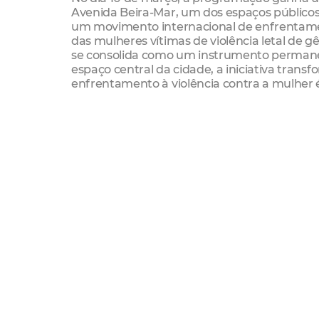
Avenida Beira-Mar, um dos espaços público
um movimento internacional de enfrentame
das mulheres vítimas de violência letal de
se consolida como um instrumento permanen
espaço central da cidade, a iniciativa transf
enfrentamento à violência contra a mulher é
contará com mensagem educativa e informaç
prevenção, da denúncia e da proteção.
A instalação reafirma o compromisso da Pref
enfrentamento à violência contra as mulher
de acolhimento e na responsabilização dos 
A programação segue ao longo do mês com a
13/03 – Regional 3
Praça João Pontes (Av. Benjamim Barroso, 4
20/03 – Regional 5
Praça do Cearazinho (Rua Humberto Lomeu, 
27/03 – Regional 6
Praça do Bradesco (Rua Joaquim Bezerra, 61