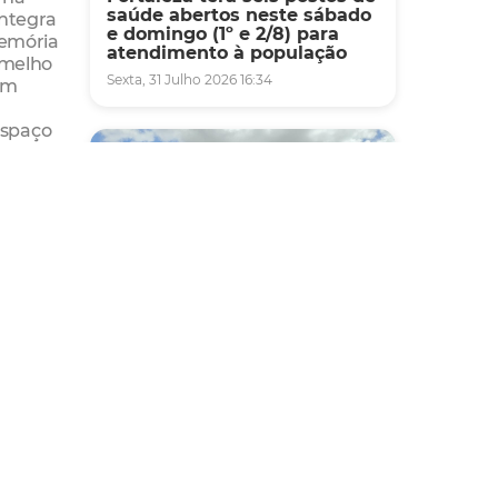
saúde abertos neste sábado
integra
e domingo (1º e 2/8) para
memória
atendimento à população
rmelho
Sexta, 31 Julho 2026 16:34
um
espaço
a da
de
da rede
Mobilidade
Novo modelo de ônibus
automático entra em fase de
testes em Fortaleza
Quarta, 05 Agosto 2026 16:07