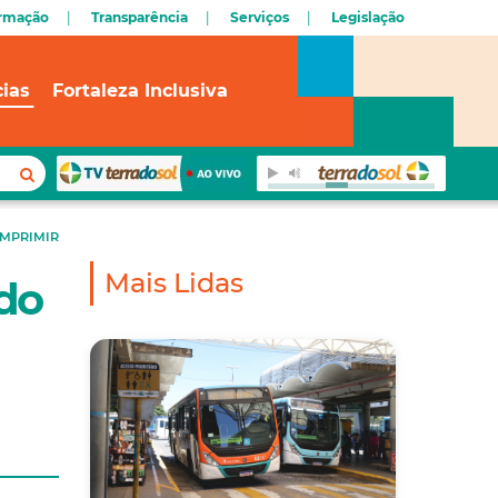
ormação
Transparência
Serviços
Legislação
cias
Fortaleza Inclusiva
IMPRIMIR
Mais Lidas
 do
l