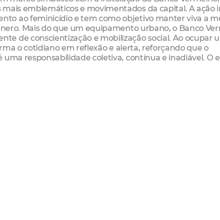
s mais emblemáticos e movimentados da capital. A ação 
nto ao feminicídio e tem como objetivo manter viva a 
 gênero. Mais do que um equipamento urbano, o Banco Ve
te de conscientização e mobilização social. Ao ocupar 
orma o cotidiano em reflexão e alerta, reforçando que o
 uma responsabilidade coletiva, contínua e inadiável. O 
ões sobre os canais de denúncia, fortalecendo a cultur
eitura de Fortaleza com políticas públicas estruturadas 
es, com foco na prevenção do feminicídio, na ampliação 
agressores.
tividades descentralizadas nas regionais:
85 - Monte Castelo)
3225 - Granja Lisboa)
 - Messejana)