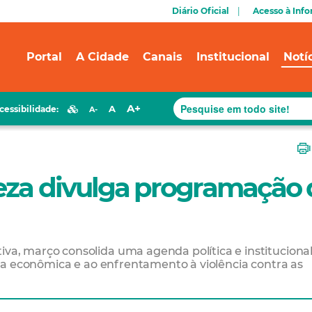
Diário Oficial
Acesso à Inf
Portal
A Cidade
Canais
Institucional
Notí
A+
A
cessibilidade:
A-
leza divulga programação
, março consolida uma agenda política e instituciona
ia econômica e ao enfrentamento à violência contra as