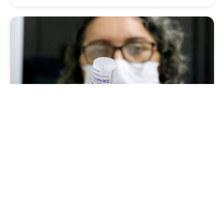
Saúde
Fortaleza terá seis postos de saúde abertos
neste sábado e domingo (1º e 2/8) para
atendimento à população
Sexta, 31 Julho 2026 16:34