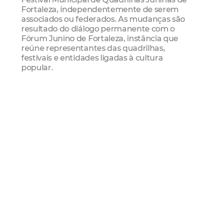
Fortaleza, independentemente de serem
associados ou federados. As mudanças são
resultado do diálogo permanente com o
Fórum Junino de Fortaleza, instância que
reúne representantes das quadrilhas,
festivais e entidades ligadas à cultura
popular.
Festival Municipal de Quadrilhas Juninas
de Fortaleza 2026
O São João de Fortaleza 2026 reúne os shows
de abertura no Parque de Exposições, 24
festejos juninos espalhados pelas 12
Regionais da Cidade (12 de junho a 18 de
julho) e o Festival Municipal de Quadrilhas,
também no Parque, nos dias 30 e 31 de julho
e 1º de agosto.
A programação competitiva do Festival
Municipal de Quadrilhas Juninas de Fortaleza