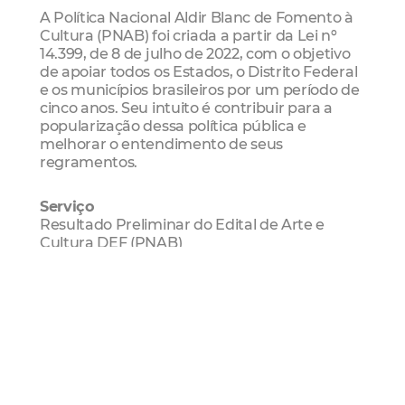
A Política Nacional Aldir Blanc de Fomento à
Cultura (PNAB) foi criada a partir da Lei nº
14.399, de 8 de julho de 2022, com o objetivo
de apoiar todos os Estados, o Distrito Federal
e os municípios brasileiros por um período de
cinco anos. Seu intuito é contribuir para a
popularização dessa política pública e
melhorar o entendimento de seus
regramentos.
Serviço
Resultado Preliminar do Edital de Arte e
Cultura DEF (PNAB)
Recursos: até 27 de maio de 2025
Mais informações:
edital.pcdpnab@secultfor.fortaleza.ce.gov.br
ou
(85) 2018-0893 e (85) 2018-0895