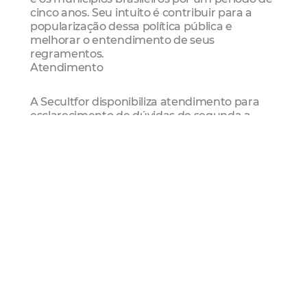
cinco anos. Seu intuito é contribuir para a
popularização dessa política pública e
melhorar o entendimento de seus
regramentos.
Atendimento
A Secultfor disponibiliza atendimento para
esclarecimento de dúvidas de segunda a
sexta-feira, das 8h às 12h e das 14h às 17h,
exceto em feriados, presencialmente na Rua
Pereira Filgueiras, 4 – Centro, pelo e-mail
pncv@secultfor.fortaleza.ce.gov.br
ou pelos
telefones (85) 2018.0893 e (85) 2018.0895.
Serviço
Resultado Preliminar da Habilitação Jurídica
do Edital de Premiação de Pontos e Pontões
de Cultura e Edital de Pontos de Cultura
Período para recursos: prazo de 3 (três) dias
úteis após a publicação do resultado
Mais Informações: (85) 2018.0781, (85) 9172-