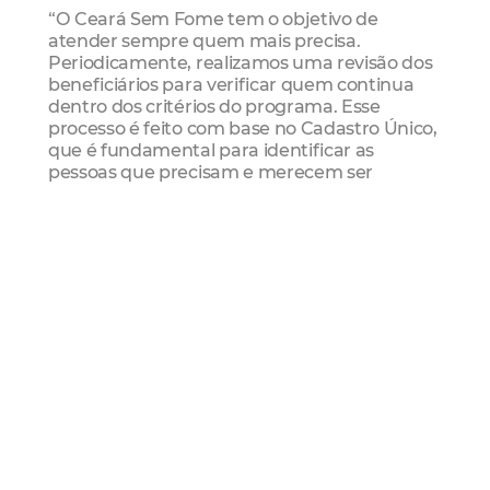
“O Ceará Sem Fome tem o objetivo de
atender sempre quem mais precisa.
Periodicamente, realizamos uma revisão dos
beneficiários para verificar quem continua
dentro dos critérios do programa. Esse
processo é feito com base no Cadastro Único,
que é fundamental para identificar as
pessoas que precisam e merecem ser
atendidas, por isso os municípios são
fundamentais nesse processo”, destacou.
Ceará Sem Fome
A entrega dos cartões vem sendo realizada
de forma regionalizada. Com as novas
entregas, 16,4 mil novas famílias passam a
integrar o programa após a atualização anual
dos beneficiários. Os novos cartões serão
destinados apenas às famílias que ingressam
agora na iniciativa. Já aquelas que
permanecem contempladas continuarão