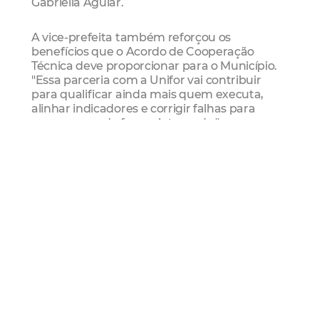
Gabriella Aguiar.
A vice-prefeita também reforçou os
benefícios que o Acordo de Cooperação
Técnica deve proporcionar para o Município.
"Essa parceria com a Unifor vai contribuir
para qualificar ainda mais quem executa,
alinhar indicadores e corrigir falhas para
avançarmos de forma integrada."
Segundo o professor Paulo Pinho,
coordenador do Escritório de Gestão,
Empreendedorismo e Sustentabilidade da
Unifor, o treinamento tem como base uma
metodologia de gestão de projetos
estruturada, mensurável e eficiente.
"Estamos trabalhando para qualificar cada
etapa do Fortaleza Inclusiva, desde o
planejamento até o monitoramento, criando
metas, indicadores e realizando um