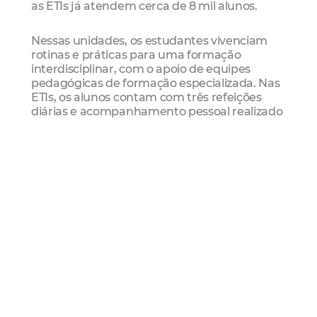
as ETIs já atendem cerca de 8 mil alunos.
Nessas unidades, os estudantes vivenciam
rotinas e práticas para uma formação
interdisciplinar, com o apoio de equipes
pedagógicas de formação especializada. Nas
ETIs, os alunos contam com três refeições
diárias e acompanhamento pessoal realizado
pelos Professores Diretores de Turma, além
de disciplinas que pautam temas como
protagonismo e projeto de vida, disciplinas
eletivas escolhidas por professores e alunos, e
atividades laboratoriais de Informática,
Biologia, Química, Física e Matemática.
De acordo com o Censo Escolar 2017, do Inep,
Fortaleza foi a terceira capital do País e a
primeira do Nordeste em matrículas de
tempo integral, com atendimento a mais de
55 mil alunos. Além das ETIs, dos Centros de
Educação Infantil e das creches conveniadas,
os estudantes do município são atendidos