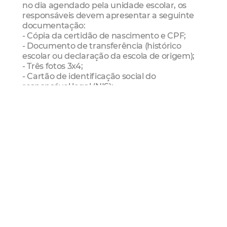
no dia agendado pela unidade escolar, os
responsáveis devem apresentar a seguinte
documentação:
- Cópia da certidão de nascimento e CPF;
- Documento de transferência (histórico
escolar ou declaração da escola de origem);
- Três fotos 3x4;
- Cartão de identificação social do
responsável legal (NIS);
- Comprovante de residência;
- Cópia do laudo ou avaliação pedagógica das
crianças com deficiência;
- Cartão de vacinação atualizado;
- CPF ou RG do responsável, quando o aluno
for menor de idade.
É importante ressaltar que a ausência de
algum documento não pode ser
impedimento para efetivação da matrícula.
Caso o aluno não possua algum dos
documentos solicitados, os conselhos
tutelares de cada Distrito de Educação são