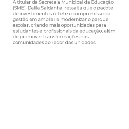
A titular da Secretaia Municipal da Educação
(SME), Dalila Saldanha, ressalta que o pacote
de investimentos reflete o compromisso da
gestão em ampliar e modernizar o parque
escolar, criando mais oportunidades para
estudantes e profissionais da educação, além
de promover transformações nas
comunidades ao redor das unidades.
“Nosso compromisso é a redução do impacto
das desigualdades por meio da educação.
Com as melhorias estruturais na Rede
Municipal de Ensino, conseguimos impactar
diretamente mais de 72,7 mil estudantes,
além dos profissionais da educação. Então,
há um retorno relevante de oportunidades,
de aprendizado, na oferta de vagas, na
política de tempo integral, além do conforto e
bem-estar da comunidade escolar. Este é um
compromisso assumido desde o plano de
governo do prefeito Sarto e que tem
norteado nossas ações nestes quatro anos”,