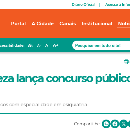
Diário Oficial
Acesso à Inf
Portal
A Cidade
Canais
Institucional
Notí
A+
A
cessibilidade:
A-
leza lança concurso públic
icos com especialidade em psiquiatria
Compartilhe: