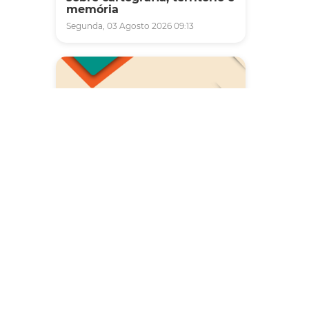
memória
Segunda, 03 Agosto 2026 09:13
Saúde
Carreta da Saúde da Mulher
vai ofertar cerca de 2 mil
atendimentos ginecológicos
e de mamas em Fortaleza
durante o mês de agosto
Quinta, 06 Agosto 2026 08:43