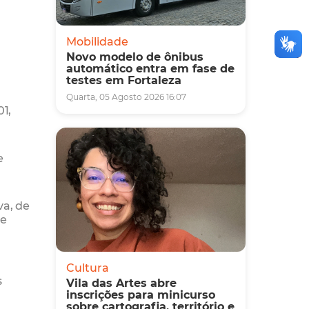
Mobilidade
Novo modelo de ônibus
automático entra em fase de
testes em Fortaleza
Quarta, 05 Agosto 2026 16:07
1,
e
va, de
de
Cultura
s
Vila das Artes abre
inscrições para minicurso
sobre cartografia, território e