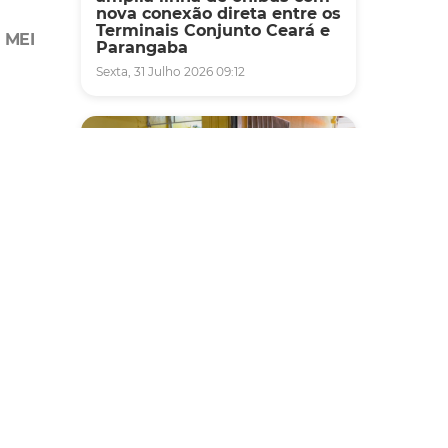
nova conexão direta entre os
Terminais Conjunto Ceará e
 MEI
Parangaba
Sexta, 31 Julho 2026 09:12
Fiscalização
Agefis apreende cerca de
duas toneladas de alimentos
impróprios para consumo
em supermercado de
Messejana
Quinta, 30 Julho 2026 13:01