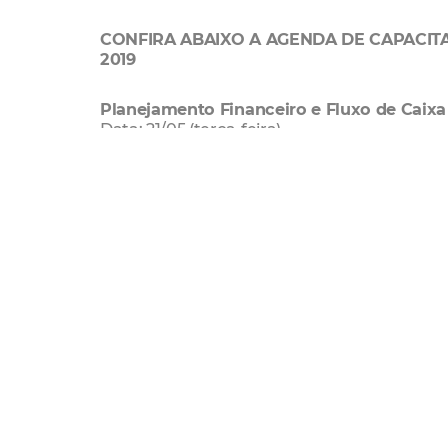
CONFIRA ABAIXO A AGENDA DE CAPACIT
2019
Planejamento Financeiro e Fluxo de Caixa
Data: 21/05 (terça-feira)
Hora: 14h às 16h
Local: Secretaria Regional III (Avenida Jovita
Estratégia de Vendas Digitais
Data: 21/05 (terça-feira)
Hora: 14h às 16h
Local: Centro de Referência do Empreendedo
Geração de Conteúdo para as Redes Socia
Data: 21/05 (terça-feira)
Hora: 14h às 16h
Local: Secretaria Regional VI (rua Padre Ped
Plano de Negócios