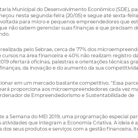
etaria Municipal do Desenvolvimento Econômico (SDE), par
çou nesta segunda-feira (20/05) e segue até sexta-feir
ae voltada para micro e pequenos empreendedores que es
que não sabem gerenciar suas finanças e que precisam d
ndo.
, realizada pelo Sebrae, cerca de 77% dos microempreen
e cursos na área financeira e 40% não realizam registro d
19 ofertará oficinas, palestras e orientações técnicas gra
finanças, da inovação e do aumento da sua competitivid
icionar em um mercado bastante competitivo. “Essa parce
 Ceará proporciona aos microempreendedores cada vez ma
oordenador de Empreendedorismo e Sustentabilidade de
 a Semana do MEI 2019, uma programação especial par
atividades que integram a Economia Criativa. A ideia é 
va dos seus produtos e serviços com a gestão financeira, i