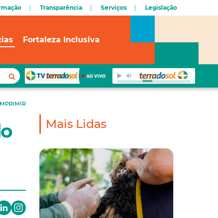
ormação
Transparência
Serviços
Legislação
cias
Fortaleza Inclusiva
IMPRIMIR
Mais Lidas
do