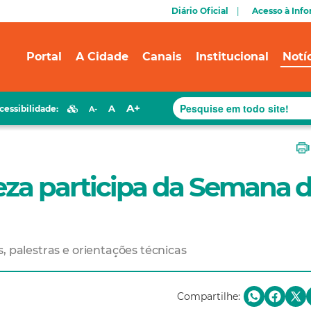
Diário Oficial
Acesso à Inf
Portal
A Cidade
Canais
Institucional
Notí
A+
A
cessibilidade:
A-
leza participa da Semana 
, palestras e orientações técnicas
Compartilhe: