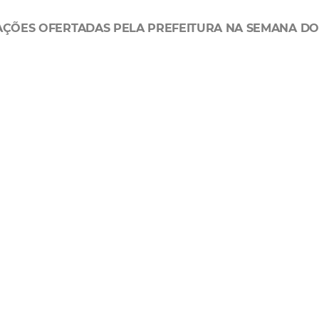
AÇÕES OFERTADAS PELA PREFEITURA NA SEMANA DO
 Feitosa, 1264 - Parquelândia)
r (Avenida Oscar Araripe, 1030 - Bom Jardim)
is
ro de Alencar, 789 - Messejana)