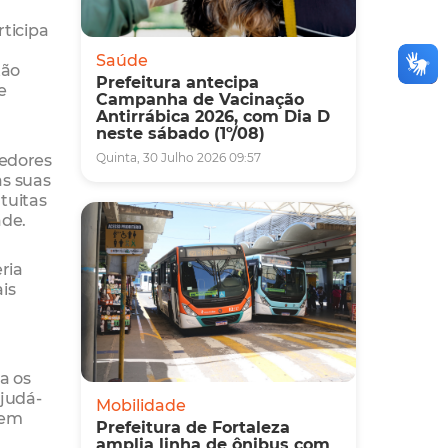
ticipa
a
Saúde
tão
Prefeitura antecipa
e
Campanha de Vacinação
Antirrábica 2026, com Dia D
neste sábado (1º/08)
dedores
Quinta, 30 Julho 2026 09:57
as suas
tuitas
ade.
ria
is
a os
ajudá-
Mobilidade
tem
Prefeitura de Fortaleza
amplia linha de ônibus com