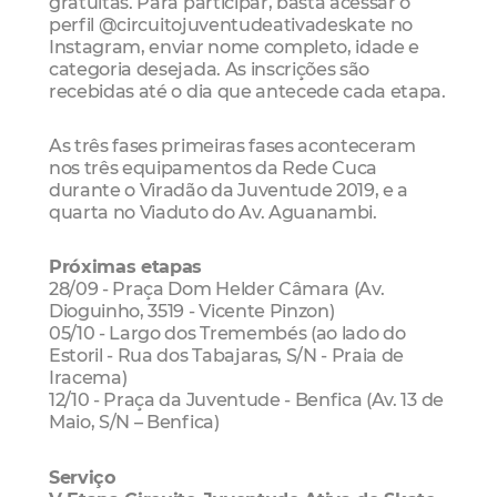
gratuitas. Para participar, basta acessar o
perfil @
circuitojuventudeativadeskate no
Instagram, enviar nome completo, idade e
categoria desejada. As inscrições são
recebidas até o dia que antecede cada etapa.
As três fases primeiras fases aconteceram
nos três equipamentos da Rede Cuca
durante o Viradão da Juventude 2019, e a
quarta no Viaduto do Av. Aguanambi.
Próximas etapas
28/09 - Praça Dom Helder Câmara (Av.
Dioguinho, 3519 - Vicente Pinzon)
05/10 - Largo dos Tremembés (ao lado do
Estoril - Rua dos Tabajaras, S/N - Praia de
Iracema)
12/10 - Praça da Juventude - Benfica (Av. 13 de
Maio, S/N – Benfica)
Serviço