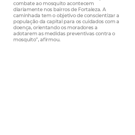
combate ao mosquito acontecem
diariamente nos bairros de Fortaleza. A
caminhada tem o objetivo de conscientizar a
população da capital para os cuidados com a
doença, orientando os moradores a
adotarem as medidas preventivas contra o
mosquito”, afirmou.
Serviço
Dia D de conscientização da dengue
Data: 27/11
Hora: 15h
Local: Avenida Beira Mar, 1.680 – Meirelles
(aterro da Praia de Iracema, em frente ao
Boteco Praia).