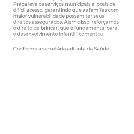
Praça leva os serviços municipais a locais de
difícil acesso, garantindo que as famílias com
maior vulnerabilidade possam ter seus
direitos assegurados. Além disso, reforçamos
o direito de brincar, que é fundamental para
o desenvolvimento infantil", comentou.
Conforme a secretária adjunta da Saúde,
Aline Gouveia, a associação entre cuidados
em saúde a atividades lúdicas, educativas e
de convivência, fortalece o crescimento e o
desenvolvimento infantil.
“A ação reúne, em um mesmo espaço,
serviços e atividades que contribuem para o
desenvolvimento integral das crianças e para
a garantia dos seus direitos. Além disso, ao
concentrar diferentes serviços em um único
local, facilitamos o acesso da população e
tornamos o atendimento mais próximo,
acolhedor e resolutivo para as famílias”,