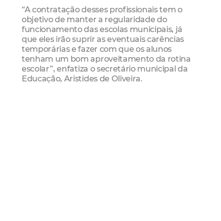
“A contratação desses profissionais tem o
objetivo de manter a regularidade do
funcionamento das escolas municipais, já
que eles irão suprir as eventuais carências
temporárias e fazer com que os alunos
tenham um bom aproveitamento da rotina
escolar’’, enfatiza o secretário municipal da
Educação, Aristides de Oliveira.
Serviço
Diretoria de Concursos e Seleções
Avenida João Pessoa, 5.609 – Damas
(85) 3433.2987
Área Restrita | Local de prova e Cartão de
Identificação -
clique aqui
.
Edital nº 77.2014 -
clique aqui.
Edital 77.2014
Local De Prova
Professor Subsituto