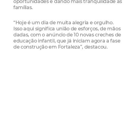
oportunidades e dando mais tranquilidade às
famílias.
“Hoje é um dia de muita alegria e orgulho.
Isso aqui significa união de esforços, de mãos
dadas, com o anúncio de 10 novas creches de
educação infantil, que já iniciam agora a fase
de construção em Fortaleza”, destacou.
“A criança que entra na creche, no Centro de
Educação Infantil, aprende a ler mais cedo,
cria o hábito da leitura e desenvolve melhor
sua vida escolar. É uma conquista para a
educação, para as famílias e para todo o povo
de Fortaleza”, afirmou Elmano
O evento também contou com a presença do
ministro das Relações Institucionais, José
Guimarães, da presidente do Fundo Nacional
de Desenvolvimento da Educação (Fundeb),
Fernanda Pacobahyba, e de outras