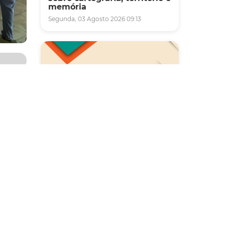
memória
Segunda, 03 Agosto 2026 09:13
e 29 de
rcício
Saúde
Carreta da Saúde da Mulher
vai ofertar cerca de 2 mil
am
atendimentos ginecológicos
18,
e de mamas em Fortaleza
enda de
durante o mês de agosto
eceita
Quinta, 06 Agosto 2026 08:43
do em