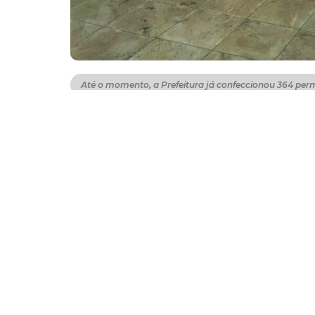
Até o momento, a Prefeitura já confeccionou 364 per
A Prefeitura de Fortaleza entregou, por meio 
termos de permissão de uso aos comerciante
Março 2019, sancionada pelo prefeito Robert
de suas atividades naquele espaço público
Impacto na economia local
Até o momento, a Secretaria Regional II con
devidamente entregues. Como forma de gara
foram cadastrados 663 permissionários que 
produtos diversos. Esta medida auxilia a ge
para o Município. Com base na nova Lei, o v
R$ 31,48, corrigidos anualmente pelo Índic