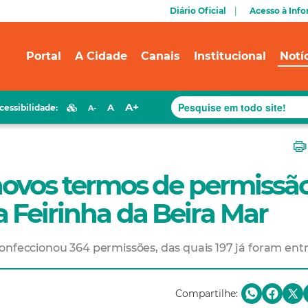
Diário Oficial
Acesso à Inf
Portal
A Cidade
Canais
Institucional
Notí
A+
A
cessibilidade:
A-
novos termos de permissã
 Feirinha da Beira Mar
confeccionou 364 permissões, das quais 197 já foram ent
Compartilhe: