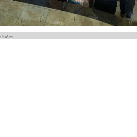
missões
da Secretaria Regional II, na terça-feira (16/07), mais 120
s que atuam na Feirinha da Beira Mar. A Lei Nº 10.870 d
o Cláudio, outorga aos atuais ocupantes da Feirinha o exe
 de forma regulamentada.
feccionou 364 termos de permissão, dos quais 197 já for
ntir o planejamento e o ordenamento territorial, em 20
atuam na Feirinha, aptos à atividade comercial para a v
stão na formalização de novos negócios e na geração de r
alor de prestação mensal dos permissionários ficou afixa
e de Preços ao Consumidor (IPCA), e o reconhecimento da