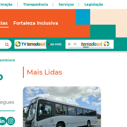
ormação
Transparência
Serviços
Legislação
cias
Fortaleza Inclusiva
IMPRIMIR
Mais Lidas
o
regues