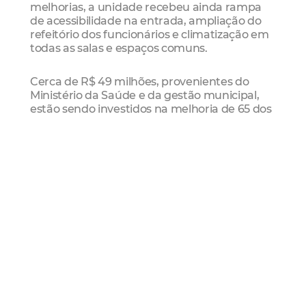
melhorias, a unidade recebeu ainda rampa
de acessibilidade na entrada, ampliação do
refeitório dos funcionários e climatização em
todas as salas e espaços comuns.
Cerca de R$ 49 milhões, provenientes do
Ministério da Saúde e da gestão municipal,
estão sendo investidos na melhoria de 65 dos
92 postos de saúde da capital e na
construção de 25 novas unidades. Além das
melhorias na infraestrutura, a Prefeitura
investe também em um atendimento mais
humanizado para a população através da
contratação de novos profissionais.
Estiveram ainda presentes a solenidade, a
secretária Municipal de Saúde, Socorro
Martins, o secretário de Saúde do Estado, Ciro
Gomes, o secretário da Regional VI, Renato
Lima e o presidente da Câmara dos
Vereadores, Walter Cavalcante.