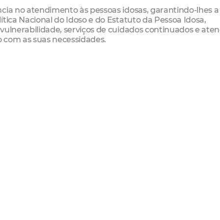
ncia no atendimento às pessoas idosas, garantindo-lhes a
ítica Nacional do Idoso e do Estatuto da Pessoa Idosa,
vulnerabilidade, serviços de cuidados continuados e ate
do com as suas necessidades.
uados: Instituição de Longa Permanência para Pessoa I
a Cantareira, 1525 - Jangurussu)