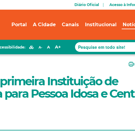
Diário Oficial
Acesso à Inf
Portal
A Cidade
Canais
Institucional
Notí
A+
A
cessibilidade:
A-
primeira Instituição de
para Pessoa Idosa e Cent