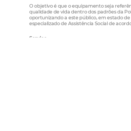
O objetivo é que o equipamento seja referê
qualidade de vida dentro dos padrões da Pol
oportunizando a este público, em estado de 
especializado de Assistência Social de acor
Serviço
Inauguração da Unidade de Cuidados Contin
(ILPI) e Centro-Dia
Data: 3/7 (sexta-feira)
Horário: 14h
Local: Unidade de Cuidados Continuados (Ru
fortaleza inclusiva