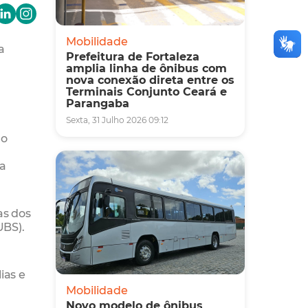
Mobilidade
a
Prefeitura de Fortaleza
amplia linha de ônibus com
nova conexão direta entre os
Terminais Conjunto Ceará e
Parangaba
Sexta, 31 Julho 2026 09:12
 o
ra
as dos
UBS).
ias e
Mobilidade
Novo modelo de ônibus