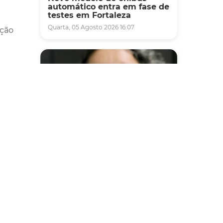
automático entra em fase de
testes em Fortaleza
Quarta, 05 Agosto 2026 16:07
nção
dosa
Saúde
Fortaleza terá seis postos de
saúde abertos neste sábado
e domingo (1º e 2/8) para
atendimento à população
Sexta, 31 Julho 2026 16:34