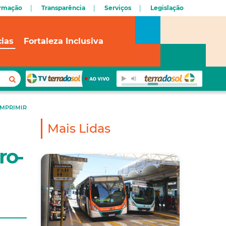
ormação
Transparência
Serviços
Legislação
cias
Fortaleza Inclusiva
IMPRIMIR
Mais Lidas
ro-