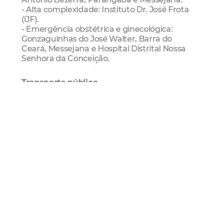
- Alta complexidade: Instituto Dr. José Frota
(IJF).
- Emergência obstétrica e ginecológica:
Gonzaguinhas do José Walter, Barra do
Ceará, Messejana e Hospital Distrital Nossa
Senhora da Conceição.
Transporte público
No dia 1º de janeiro, a programação será
semelhante a um domingo, com quadros
especiais e 48 veículos extras.
Direitos humanos e assistência social
Serviços essenciais para população em
situação de rua:
- Higiene Cidadã 1: Av. Dom Manoel, 1250 -
Centro