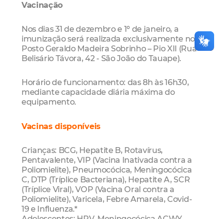
Vacinação
Nos dias 31 de dezembro e 1º de janeiro, a
imunização será realizada exclusivamente no
Posto Geraldo Madeira Sobrinho – Pio XII (Rua
Belisário Távora, 42 - São João do Tauape).
Horário de funcionamento: das 8h às 16h30,
mediante capacidade diária máxima do
equipamento.
Vacinas disponíveis
Crianças: BCG, Hepatite B, Rotavírus,
Pentavalente, VIP (Vacina Inativada contra a
Poliomielite), Pneumocócica, Meningocócica
C, DTP (Tríplice Bacteriana), Hepatite A, SCR
(Tríplice Viral), VOP (Vacina Oral contra a
Poliomielite), Varicela, Febre Amarela, Covid-
19 e Influenza.*
Adolescentes: HPV, Meningocócica ACWY,