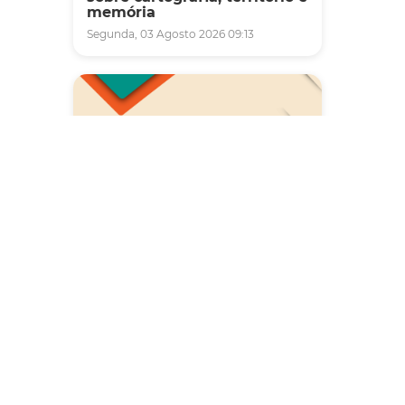
memória
Segunda, 03 Agosto 2026 09:13
Saúde
Carreta da Saúde da Mulher
vai ofertar cerca de 2 mil
atendimentos ginecológicos
e de mamas em Fortaleza
durante o mês de agosto
Quinta, 06 Agosto 2026 08:43