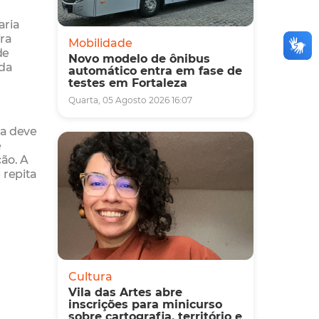
aria
ira
Mobilidade
de
Novo modelo de ônibus
 da
automático entra em fase de
testes em Fortaleza
Quarta, 05 Agosto 2026 16:07
za deve
e
ção. A
 repita
Cultura
Vila das Artes abre
inscrições para minicurso
sobre cartografia, território e