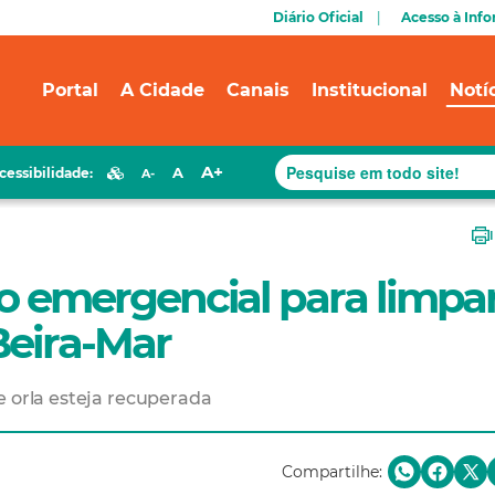
Diário Oficial
Acesso à Inf
Portal
A Cidade
Canais
Institucional
Notí
A+
A
cessibilidade:
A-
ção emergencial para limpa
Beira-Mar
e orla esteja recuperada
Compartilhe: