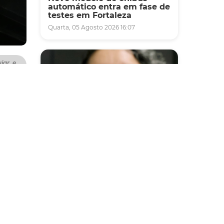
automático entra em fase de
testes em Fortaleza
Quarta, 05 Agosto 2026 16:07
iar, e
rograma
iativa
e
guiar,
Saúde
Fortaleza terá seis postos de
saúde abertos neste sábado
s 8h da
e domingo (1º e 2/8) para
sso a
atendimento à população
imos
Sexta, 31 Julho 2026 16:34