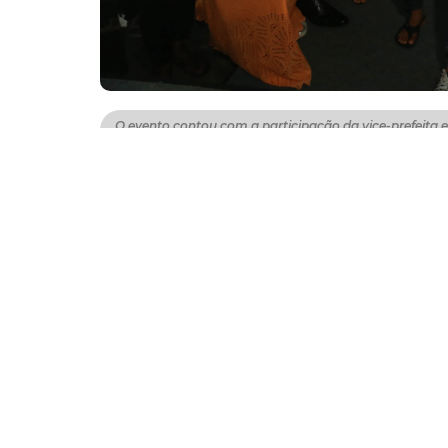
O evento contou com a participação da vice-prefeita e
da primeira-dama e presidente do Comitê de Governança
A Prefeitura de Fortaleza lançou, nesta quart
Fortaleza para Todas as Idades, voltado para 
integra o Plano Fortaleza Inclusiva, que reú
ampliar a qualidade de vida de pessoas em 
participação da vice-prefeita e secretária d
e da primeira-dama e presidente do Comitê 
Durante a solenidade, foi assinada a portari
manhã, para atividades físicas voltadas, pr
espaços esportivos de bairro e incentiva a 
da comunidade.