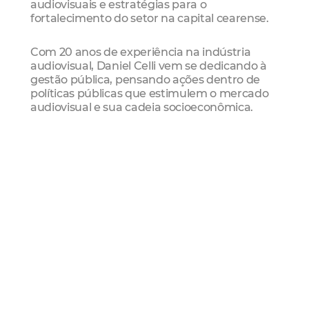
audiovisuais e estratégias para o
fortalecimento do setor na capital cearense.
Com 20 anos de experiência na indústria
audiovisual, Daniel Celli vem se dedicando à
gestão pública, pensando ações dentro de
políticas públicas que estimulem o mercado
audiovisual e sua cadeia socioeconômica.
Entre suas experiências, destaca-se a
implementação e gestão da SP Film
Commission. Foi consultor para o PNUD e
Ministério da Economia, atuando no
desenvolvimento de políticas públicas para a
indústria audiovisual.
Sobre o Relatório da Fortaleza Film
Commission
O Relatório da Consultoria de Implantação da
Fortaleza Film Commission foi elaborado pelo
Instituto Maria da Hora, projeto apoiado pela