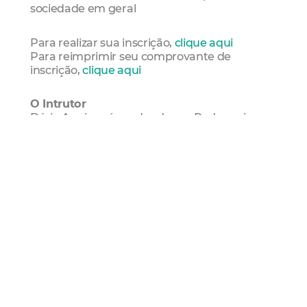
sociedade em geral
Para realizar sua inscrição,
clique aqui
Para reimprimir seu comprovante de
inscrição,
clique aqui
O Intrutor
Dário Aguirre é graduado em Pedagogia;
Psicopedagogo; Especialista em Libras;
Mestre em Educação pela Universidade
Católica de Brasília; Ex-Consultor de
acessibilidade em concursos da Fundação
Universa(DF), e do CESPE (DF); Atual
Consultor em Acessibilidade em Provas da
Fundação Cesgranrio (RJ); Transcritor de
Braille; Membro da Comissão de Adaptação
de Provas e Itens de Avaliação da Educação
Nacional INEP/MEC; Coordenador dos Cursos
de Formação de Ledores e Coordenadores de
Aplicação do Enem em 13 estados da
federação (SC, PR, SP, RJ, MT, AM, RR, AP, CE,