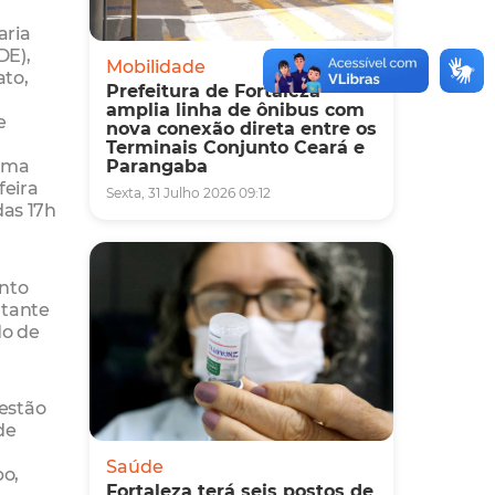
aria
DE),
Mobilidade
ato,
Prefeitura de Fortaleza
amplia linha de ônibus com
e
nova conexão direta entre os
Terminais Conjunto Ceará e
rama
Parangaba
feira
Sexta, 31 Julho 2026 09:12
das 17h
ento
rtante
do de
estão
de
Saúde
po,
Fortaleza terá seis postos de