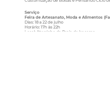
Customização de Bolsas e Pensando Ciclo d
Serviço
Feira de Artesanato, Moda e Alimentos (F
Dias: 18 a 22 de julho
Horário: 17h às 22h
Local: Aterrinho da Praia de Iracema