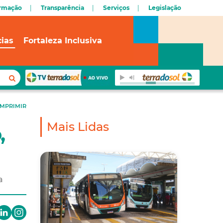
ormação
Transparência
Serviços
Legislação
cias
Fortaleza Inclusiva
IMPRIMIR
Mais Lidas
,
a