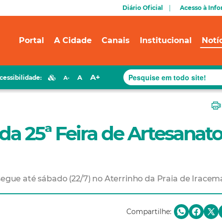
Diário Oficial
Acesso à Inf
Portal
A Cidade
Canais
Institucional
Notí
A+
A
cessibilidade:
A-
 da 25ª Feira de Artesanato
 segue até sábado (22/7) no Aterrinho da Praia de Iracem
Compartilhe: