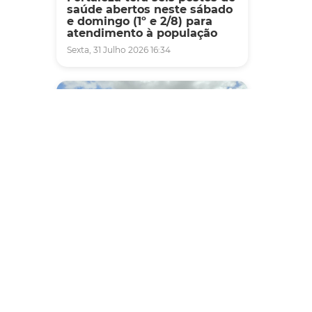
saúde abertos neste sábado
e domingo (1º e 2/8) para
atendimento à população
Sexta, 31 Julho 2026 16:34
Mobilidade
Novo modelo de ônibus
automático entra em fase de
testes em Fortaleza
Quarta, 05 Agosto 2026 16:07