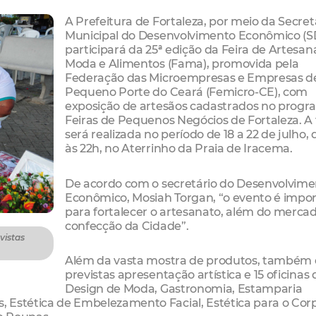
A Prefeitura de Fortaleza, por meio da Secret
Municipal do Desenvolvimento Econômico (S
participará da 25ª edição da Feira de Artesan
Moda e Alimentos (Fama), promovida pela
Federação das Microempresas e Empresas d
Pequeno Porte do Ceará (Femicro-CE), com
exposição de artesãos cadastrados no prog
Feiras de Pequenos Negócios de Fortaleza. A 
será realizada no período de 18 a 22 de julho, 
às 22h, no Aterrinho da Praia de Iracema.
De acordo com o secretário do Desenvolvim
Econômico, Mosiah Torgan, “o evento é impo
para fortalecer o artesanato, além do merca
confecção da Cidade”.
vistas
Além da vasta mostra de produtos, também 
previstas apresentação artística e 15 oficinas 
Design de Moda, Gastronomia, Estamparia
s, Estética de Embelezamento Facial, Estética para o Cor