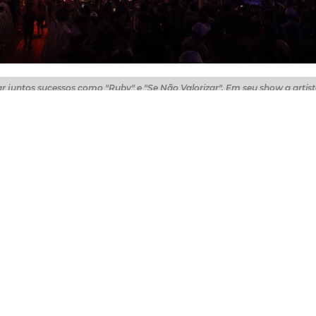
tar juntos sucessos como "Ruby" e "Se Não Valorizar". Em seu show a artist
tos: Marcos Moura)
99 anos neste domingo (13/4), comemorando com uma gra
balada por Banda Reite, José Augusto, Natanzinho Lima e
ação, que incluiu shows na Lagoa da Parangaba no últim
 semana em diversos pontos da cidade. Durante o evento, 
ncia da descentralização da cultura e da democratização
onstrução de uma cidade mais justa e igualitária.
ntásticos, com atrações locais e nacionais aqui no Aterrin
a semana. Nós trabalhamos no sentido de que as ações, 
egar a todos de forma isonômica. É isso que Fortaleza m
. Nós vamos caminhar para os 300 anos superando os des
olhando para o futuro", afirmou o prefeito Evandro Leitã
 uma grande programação para o São João.