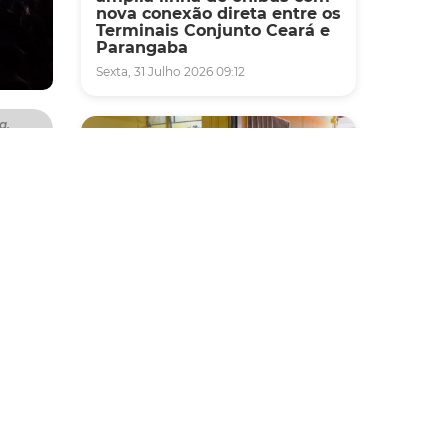
nova conexão direta entre os
Terminais Conjunto Ceará e
Parangaba
Sexta, 31 Julho 2026 09:12
a,
nde
 Taty
o
o
 dos
Fiscalização
Agefis apreende cerca de
ho e na
duas toneladas de alimentos
os
impróprios para consumo
erece,
em supermercado de
afios,
Messejana
o, que
Quinta, 30 Julho 2026 13:01