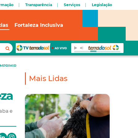
ormação
Transparência
Serviços
Legislação
cias
Fortaleza Inclusiva
IMPRIMIR
Mais Lidas
eza
aba e