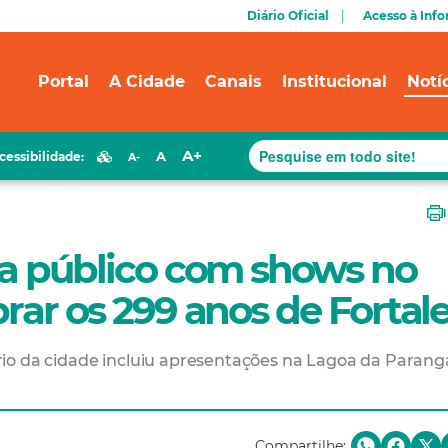
Diário Oficial
Acesso à Inf
Portal
A Cidade
Canais
Institucional
Notí
A+
A
cessibilidade:
A-
ia público com shows no
brar os 299 anos de Fortal
io da cidade incluiu apresentações na Lagoa da Parang
Compartilhe: