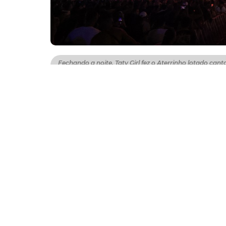
Fechando a noite, Taty Girl fez o Aterrinho lotado can
destacou que Fortaleza tem uma energia especial (Fo
Aguenta, coração. Fortaleza chegou aos 2
festa no Aterrinho da Praia de Iracema. Em
Girl, a noite encerrou uma intensa program
sábado (12/4), e ações realizadas durante a
prefeito Evandro Leitão ressaltou a importâ
espaços, com shows sem áreas vips, para a c
"Nesses dois dias de festa, tivemos shows fa
Parangaba, além de outras ações ao longo d
programas e as políticas públicas possam ch
e ainda tem muita coisa boa para acontecer
respeitando e reconhecendo o passado, mas 
adiantou que a Prefeitura está preparando