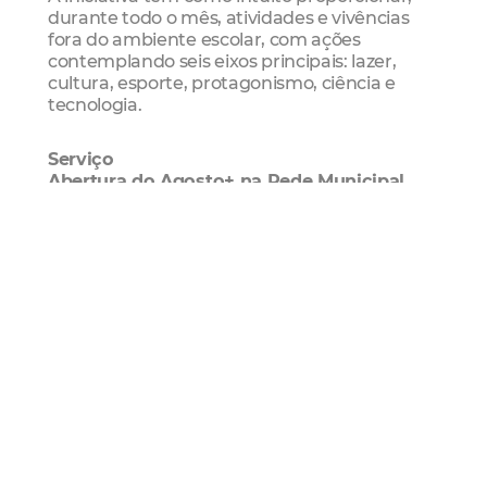
durante todo o mês, atividades e vivências
fora do ambiente escolar, com ações
contemplando seis eixos principais: lazer,
cultura, esporte, protagonismo, ciência e
tecnologia.
Serviço
Abertura do Agosto+ na Rede Municipal
Data: 02/08 (sexta-feira)
Hora: 14h
Local: Cineteatro São Luiz
Endereço: Rua Major Facundo, 500 - Centro
Educação
rede municipal de ensino
Agosto
Mais Lidas