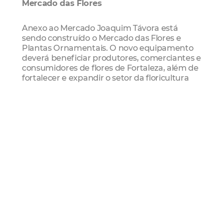
Mercado das Flores
Anexo ao Mercado Joaquim Távora está
sendo construído o Mercado das Flores e
Plantas Ornamentais. O novo equipamento
deverá beneficiar produtores, comerciantes e
consumidores de flores de Fortaleza, além de
fortalecer e expandir o setor da floricultura
cearense. O Mercado das Flores contará com
estrutura coberta de 1.455m² de área, com
capacidade para 39 lojas, cada uma com
cerca de 18m², que irão abrigar os
comerciantes locais e novos profissionais do
ramo.
A construção do Mercado das Flores faz parte
do conjunto de ações integradas entre
Governo do Estado do Ceará e Prefeitura de
Fortaleza, por meio do Projeto Juntos por
Fortaleza. O investimento é de R$ 1.699.112,41
por parte do Governo do Ceará e
contrapartida da Prefeitura de Fortaleza é de