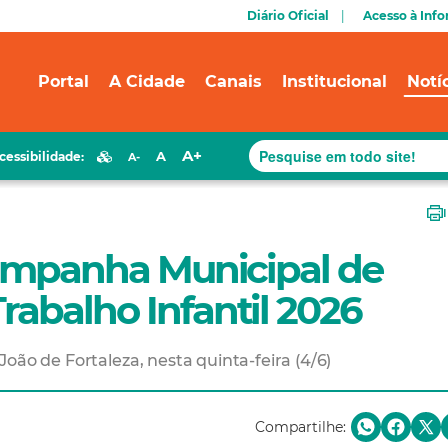
Diário Oficial
Acesso à Inf
Portal
A Cidade
Canais
Institucional
Notí
A+
A
cessibilidade:
A-
Campanha Municipal de
abalho Infantil 2026
oão de Fortaleza, nesta quinta-feira (4/6)
Compartilhe: