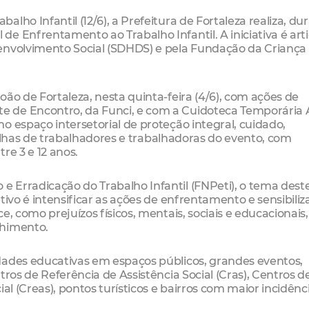
lho Infantil (12/6), a Prefeitura de Fortaleza realiza, du
e Enfrentamento ao Trabalho Infantil. A iniciativa é art
envolvimento Social (SDHDS) e pela Fundação da Criança
ão de Fortaleza, nesta quinta-feira (4/6), com ações de
 de Encontro, da Funci, e com a Cuidoteca Temporária 
o espaço intersetorial de proteção integral, cuidado,
 filhas de trabalhadores e trabalhadoras do evento, com
re 3 e 12 anos.
 Erradicação do Trabalho Infantil (FNPeti), o tema dest
tivo é intensificar as ações de enfrentamento e sensibiliz
e, como prejuízos físicos, mentais, sociais e educacionais
lhimento.
dades educativas em espaços públicos, grandes eventos,
tros de Referência de Assistência Social (Cras), Centros d
al (Creas), pontos turísticos e bairros com maior incidênc