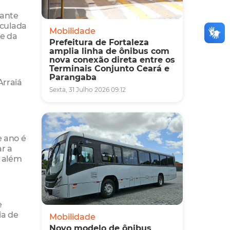
rante
iculada
Mobilidade
 e da
Prefeitura de Fortaleza
amplia linha de ônibus com
nova conexão direta entre os
Terminais Conjunto Ceará e
Parangaba
Arraiá
Sexta, 31 Julho 2026 09:12
e ano é
ar a
, além
e
ia de
Mobilidade
Novo modelo de ônibus