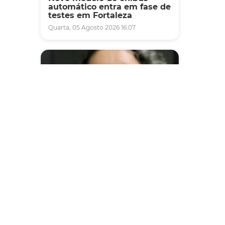
automático entra em fase de
testes em Fortaleza
Quarta, 05 Agosto 2026 16:07
Saúde
Fortaleza terá seis postos de
saúde abertos neste sábado
e domingo (1º e 2/8) para
atendimento à população
Sexta, 31 Julho 2026 16:34