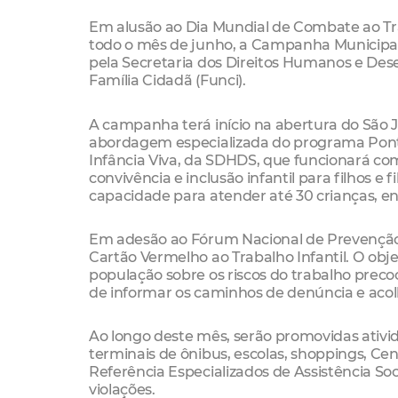
Em alusão ao Dia Mundial de Combate ao Traba
todo o mês de junho, a Campanha Municipal d
pela Secretaria dos Direitos Humanos e Des
Família Cidadã (Funci).
A campanha terá início na abertura do São Jo
abordagem especializada do programa Ponte
Infância Viva, da SDHDS, que funcionará com
convivência e inclusão infantil para filhos e
capacidade para atender até 30 crianças, ent
Em adesão ao Fórum Nacional de Prevenção e
Cartão Vermelho ao Trabalho Infantil. O obje
população sobre os riscos do trabalho precoc
de informar os caminhos de denúncia e aco
Ao longo deste mês, serão promovidas ativi
terminais de ônibus, escolas, shoppings, Cen
Referência Especializados de Assistência Soci
violações.