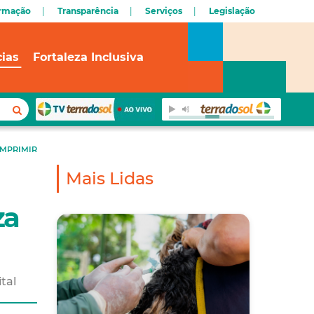
ormação
Transparência
Serviços
Legislação
cias
Fortaleza Inclusiva
IMPRIMIR
Mais Lidas
za
tal