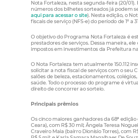
Nota Fortaleza, nesta segunda-feira (20/01).
números dos bilhetes sorteados já podem se
aqui para acessar o site
). Nesta edição, o Not
fiscais de serviço (NFS-e) do período de 1º a
O objetivo do Programa Nota Fortaleza é esti
prestadores de serviços. Dessa maneira, ele
impostos em investimentos da Prefeitura na
O Nota Fortaleza tem atualmente 150.112 insc
solicitar a nota fiscal de serviços com o se
salões de beleza, estacionamentos, colégios
saúde. Todo o processo do programe é virtua
direito de concorrer ao sorteio.
Principais prêmios
Os cinco maiores ganhadores da 68ª edição 
Ceara), com R$ 30 mil; Ângela Teresa Nogueir
Craveiro Maia (bairro Dionísio Torres), com 
R$ 5 mil; e Karla Samara Magalhaes De Souza