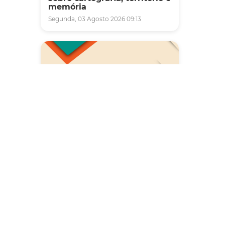
memória
Segunda, 03 Agosto 2026 09:13
Saúde
Carreta da Saúde da Mulher
vai ofertar cerca de 2 mil
atendimentos ginecológicos
e de mamas em Fortaleza
durante o mês de agosto
Quinta, 06 Agosto 2026 08:43