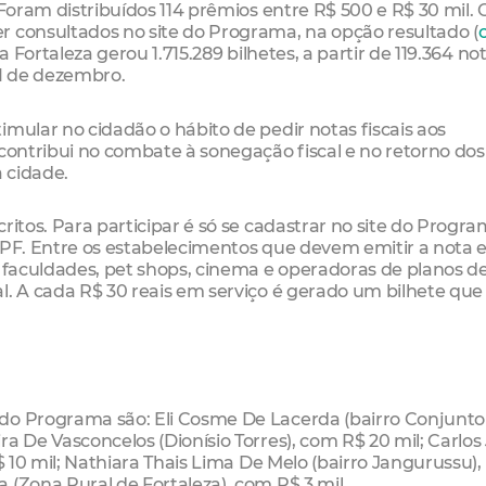
 Foram distribuídos 114 prêmios entre R$ 500 e R$ 30 mil. 
r consultados no site do Programa, na opção resultado (
a Fortaleza gerou 1.715.289 bilhetes, a partir de 119.364 no
 31 de dezembro.
mular no cidadão o hábito de pedir notas fiscais aos
 contribui no combate à sonegação fiscal e no retorno dos
 cidade.
ritos. Para participar é só se cadastrar no site do Progra
u CPF. Entre os estabelecimentos que devem emitir a nota 
, faculdades, pet shops, cinema e operadoras de planos d
l. A cada R$ 30 reais em serviço é gerado um bilhete que
do Programa são: Eli Cosme De Lacerda (bairro Conjunto
a De Vasconcelos (Dionísio Torres), com R$ 20 mil; Carlos
R$ 10 mil; Nathiara Thais Lima De Melo (bairro Jangurussu)
 (Zona Rural de Fortaleza), com R$ 3 mil.