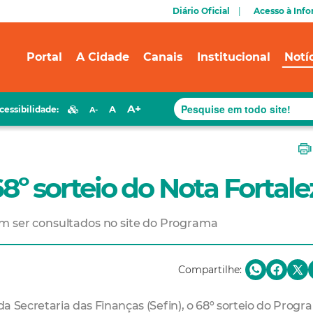
Diário Oficial
Acesso à Inf
Portal
A Cidade
Canais
Institucional
Notí
A+
A
cessibilidade:
A-
 68º sorteio do Nota Fortale
m ser consultados no site do Programa
Compartilhe:
 da Secretaria das Finanças (Sefin), o 68º sorteio do Prog