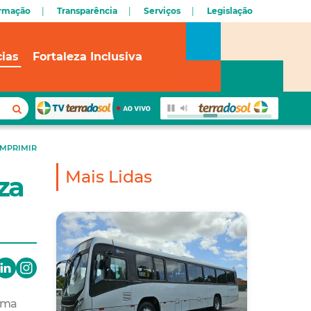
ormação
Transparência
Serviços
Legislação
cias
Fortaleza Inclusiva
IMPRIMIR
Mais Lidas
za
rama