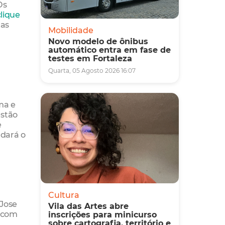
Os
clique
tas
Mobilidade
Novo modelo de ônibus
automático entra em fase de
testes em Fortaleza
Quarta, 05 Agosto 2026 16:07
ma e
estão
e
 dará o
Cultura
 Jose
Vila das Artes abre
, com
inscrições para minicurso
sobre cartografia, território e