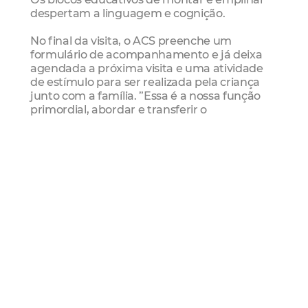
despertam a linguagem e cognição.
No final da visita, o ACS preenche um
formulário de acompanhamento e já deixa
agendada a próxima visita e uma atividade
de estímulo para ser realizada pela criança
junto com a família. ”Essa é a nossa função
primordial, abordar e transferir o
conhecimento adquirido para tratar e dar
atenção a quem mais precisa. Ter essa
atuação é o diferencial da saúde e agora das
pessoas envolvidas no Programa Cresça com
Seu Filho”, afirmou a secretária Socorro
Martins.
O Programa Cresça com Seu Filho iniciou nos
bairros da Regional V e VI e, em breve,
começa a fase de formação de enfermeiros e
ACS da Regional I.