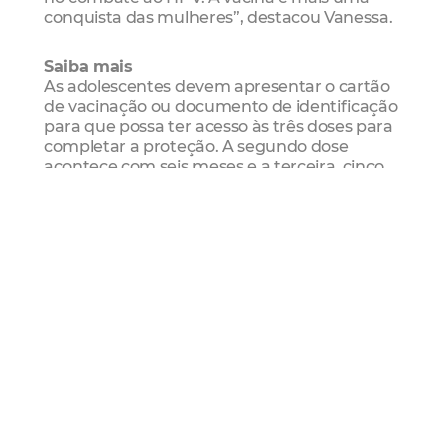
conquista das mulheres”, destacou Vanessa.
Saiba mais
As adolescentes devem apresentar o cartão
de vacinação ou documento de identificação
para que possa ter acesso às três doses para
completar a proteção. A segundo dose
acontece com seis meses e a terceira, cinco
anos após a primeira dose. Neste ano, será
vacinado o primeiro grupo (11 a 13 anos). Em
2015, a vacina passa a ser oferecida para as
adolescentes de 9 a 11 anos e em 2016 às
meninas de 9 anos.
Serviço:
Cinema sobre rodas
Data: 30/03
Horário: 18 horas
Local: Aterrinho da Praia de Iracema
Avenida Almirante Barroso com rua João
Cordeiro