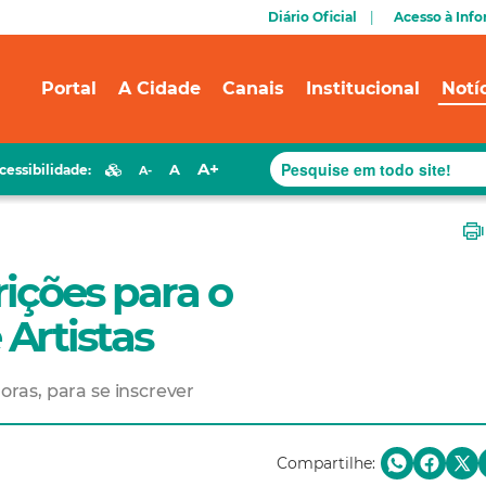
Diário Oficial
Acesso à Inf
Portal
A Cidade
Canais
Institucional
Notí
A+
A
cessibilidade:
A-
rições para o
Artistas
horas, para se inscrever
Compartilhe: