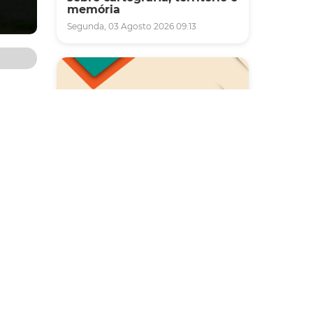
memória
Segunda, 03 Agosto 2026 09:13
ra de
as
me
Saúde
Carreta da Saúde da Mulher
vai ofertar cerca de 2 mil
atendimentos ginecológicos
e de mamas em Fortaleza
durante o mês de agosto
Quinta, 06 Agosto 2026 08:43
para a