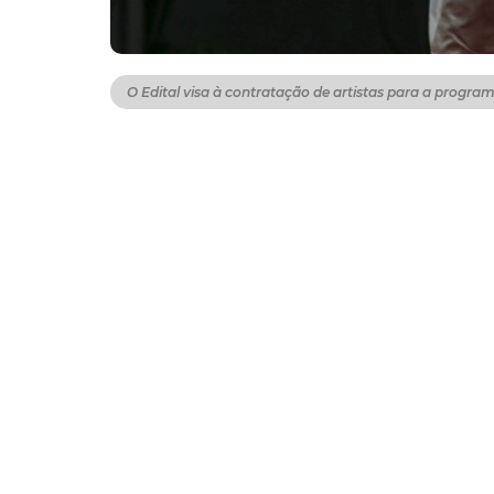
O Edital visa à contratação de artistas para a progra
O prazo de inscrições para o Edital de Crede
Fortaleza, foi prorrogado até o dia 7 de julho
áreas de música, teatro, dança, literatura, ci
O Edital visa à contratação de artistas par
cabendo ao órgão a convocação dos credenc
demanda da administração pública.
Os licitantes permanecerão credenciados pel
resultado final no Diário Oficial do Municíp
Inscrições
Interessados em participar do processo sel