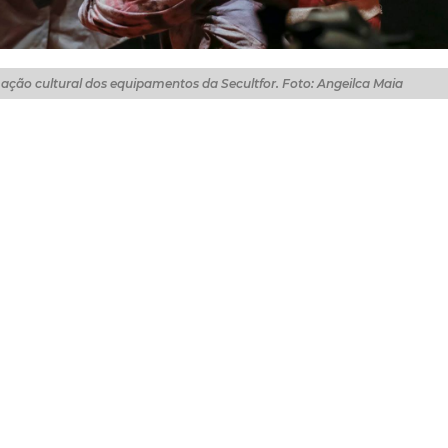
mação cultural dos equipamentos da Secultfor. Foto: Angeilca Maia
nciamento de Artistas, realizado pela Secretaria da Cultu
, às 9 horas. Estão aptos a se inscrever grupos artísticos d
rco e cultura popular.
a a programação cultural dos equipamentos da Secultfor,
iados de acordo com a ordem de classificação e confor
o prazo de 12 meses, contados a partir da publicação do
io, podendo ser prorrogado por, no máximo, seis meses.
etivo devem apresentar os documentos exigidos no edital 