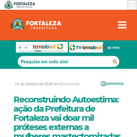
16 de Outubro de 2025 em
Economia
IMPRIMIR
Reconstruindo Autoestima:
ação da Prefeitura de
Fortaleza vai doar mil
próteses externas a
mulheres mastectomizadas