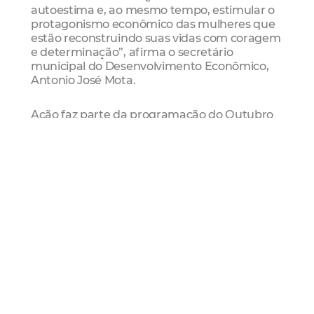
autoestima e, ao mesmo tempo, estimular o
protagonismo econômico das mulheres que
estão reconstruindo suas vidas com coragem
e determinação”, afirma o secretário
municipal do Desenvolvimento Econômico,
Antonio José Mota.
Ação faz parte da programação do Outubro
Rosa da SDE, mês de conscientização sobre a
prevenção e o enfrentamento do câncer de
mama, reforçando o compromisso da
Prefeitura de Fortaleza com políticas públicas
que unem saúde, inclusão produtiva e
valorização da mulher.
Serviço
:
Reconstruindo Autoestima – Doação de
Próteses Mamárias Externas
Inscrições abertas – vagas limitadas
Inscrições on-line:
Formulário Reconstruindo
Autoestima