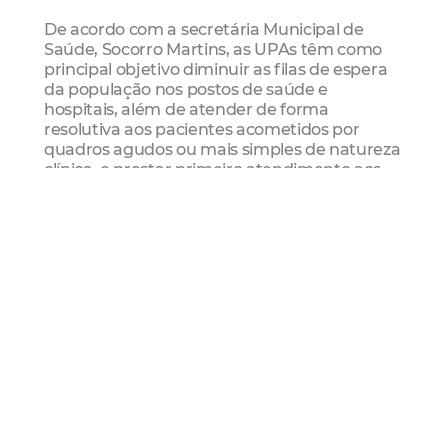
De acordo com a secretária Municipal de
Saúde, Socorro Martins, as UPAs têm como
principal objetivo diminuir as filas de espera
da população nos postos de saúde e
hospitais, além de atender de forma
resolutiva aos pacientes acometidos por
quadros agudos ou mais simples de natureza
clínica, e prestar primeiro atendimento aos
casos de natureza cirúrgica ou de trauma,
estabilizando os pacientes e realizando a
investigação diagnóstica inicial.
Serviço:
Assinatura da ordem de serviço da UPA do
Bom Jardim
Quando:
13/2, às 18h
Onde:
Rua Sargento João Pinheiro, s/n, Bom
Jardim